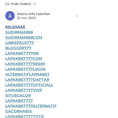
Lo más nuevo
municipal Felipe Arvizu
garantizar los derecho
niños y adolescentes,
Alesha Alifa habitillah
principalmente en zon
22 nov 2025
MILSHAKE
SUDIRMAN168
SUDIRMAN168COM
LINKSPACE777
BLOGGER777
LAPAKBET777ME
LAPAKBET777COM
LAPAKBET777RESMI
LAPAKBET777LOGIN
ALTERNATIFLAPAKBET
LAPAKBET777DAFTAR
LAPAKBET777OFFICIALL
LAPAKBET777VVIP
SITUSGACOR
LAPAKBET777
LAPAKBET777ALTERNATIF
GACORHABIS
LAPAKBET777TOTO