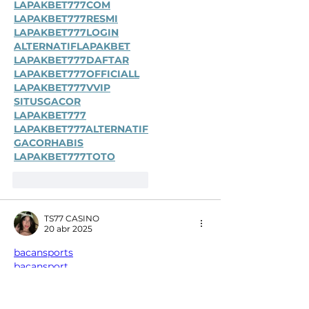
LAPAKBET777COM
LAPAKBET777RESMI
LAPAKBET777LOGIN
ALTERNATIFLAPAKBET
LAPAKBET777DAFTAR
LAPAKBET777OFFICIALL
LAPAKBET777VVIP
SITUSGACOR
LAPAKBET777
LAPAKBET777ALTERNATIF
GACORHABIS
LAPAKBET777TOTO
Me gusta
Reaccionar
TS77 CASINO
20 abr 2025
bacansports
bacansport
bacansports link alternatif
Me gusta
Reaccionar