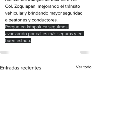
Col. Zoquiapan, mejorando el tránsito 
vehicular y brindando mayor seguridad 
a peatones y conductores.
Porque en Ixtapaluca seguimos 
avanzando por calles más seguras y en 
buen estado.
Ver todo
Entradas recientes