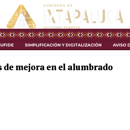
CUFIDE
SIMPLIFICACIÓN Y DIGITALIZACIÓN
AVISO 
s de mejora en el alumbrado