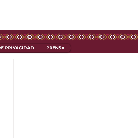
DE PRIVACIDAD
PRENSA