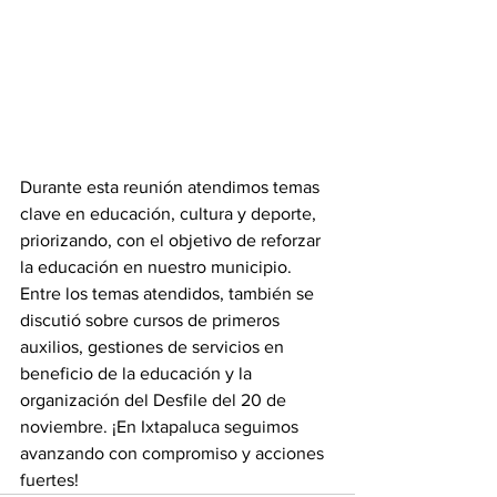
Durante esta reunión atendimos temas 
clave en educación, cultura y deporte, 
priorizando, con el objetivo de reforzar 
la educación en nuestro municipio.
Entre los temas atendidos, también se 
discutió sobre cursos de primeros 
auxilios, gestiones de servicios en 
beneficio de la educación y la 
organización del Desfile 
del 20 de 
noviembre. ¡En Ixtapaluca seguimos 
avanzando con compromiso y acciones 
fuertes!