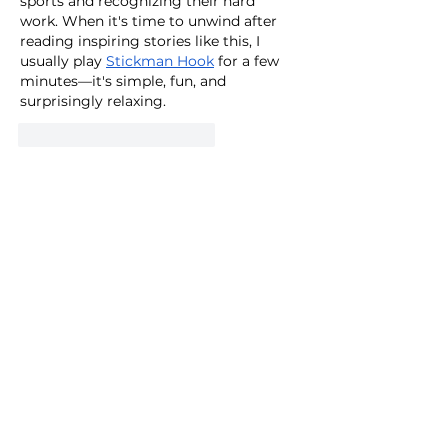
sports and recognizing their hard 
work. When it's time to unwind after 
reading inspiring stories like this, I 
usually play 
Stickman Hook
 for a few 
minutes—it's simple, fun, and 
surprisingly relaxing.
Me gusta
Reaccionar
H. Ayuntamiento de Ixtapaluca