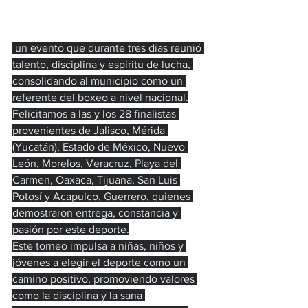
 un evento que durante tres días reunió 
talento, disciplina y espíritu de lucha, 
consolidando al municipio como un 
referente del boxeo a nivel nacional.
Felicitamos a las y los 28 finalistas 
provenientes de Jalisco, Mérida 
(Yucatán), Estado de México, Nuevo 
León, Morelos, Veracruz, Playa del 
Carmen, Oaxaca, Tijuana, San Luis 
Potosí y Acapulco, Guerrero, quienes 
demostraron entrega, constancia y 
pasión por este deporte.
Este torneo impulsa a niñas, niños y 
jóvenes a elegir el deporte como un 
camino positivo, promoviendo valores 
como la disciplina y la sana 