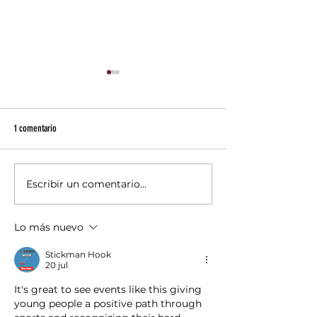
1 comentario
Escribir un comentario...
Con el compromiso de mejorar la
Ixtapaluca se sumó a l
calidad de vida de las familias
la estrategia estatal “T
ixtapaluquenses, el presidente
Justicia”, una iniciati
Lo más nuevo
municipal Felipe Arvizu
garantizar los derecho
niños y adolescentes,
Stickman Hook
principalmente en zon
20 jul
It's great to see events like this giving 
young people a positive path through 