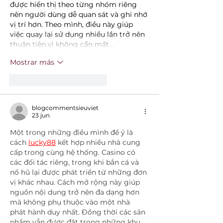
được hiển thị theo từng nhóm riêng 
nên người dùng dễ quan sát và ghi nhớ 
vị trí hơn. Theo mình, điều này giúp 
việc quay lại sử dụng nhiều lần trở nên 
thuận tiện vì không cần mất…
Mostrar más
Me gusta
Reaccionar
blogcommentsieuviet
23 jun
Một trong những điều mình để ý là 
cách 
lucky88
 kết hợp nhiều nhà cung 
cấp trong cùng hệ thống. Casino có 
các đối tác riêng, trong khi bắn cá và 
nổ hũ lại được phát triển từ những đơn 
vị khác nhau. Cách mở rộng này giúp 
nguồn nội dung trở nên đa dạng hơn 
mà không phụ thuộc vào một nhà 
phát hành duy nhất. Đồng thời các sản 
phẩm vẫn được đặt trong những khu 