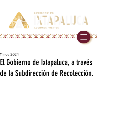
11 nov 2024
El Gobierno de Ixtapaluca, a través
de la Subdirección de Recolección.