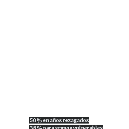
 50% en años rezagados
 38% para grupos vulnerables