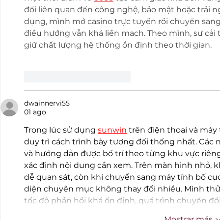
đổi liên quan đến công nghệ, bảo mật hoặc trải ng
dụng, mình mở casino trực tuyến rồi chuyển sang 
điều hướng vẫn khá liền mạch. Theo mình, sự cải 
giữ chất lượng hệ thống ổn định theo thời gian.
Me gusta
Reaccionar
dwainnervi55
01 ago
Trong lúc sử dụng 
sunwin
trên điện thoại và máy 
duy trì cách trình bày tương đối thống nhất. Các
và hướng dẫn được bố trí theo từng khu vực riên
xác định nội dung cần xem. Trên màn hình nhỏ, k
dễ quan sát, còn khi chuyển sang máy tính bố c
diện chuyên mục không thay đổi nhiều. Mình thử 
tốc độ phản hồi khá ổn định, quá trình chuyển đổi
Mostrar más