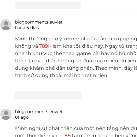
Me gusta
Reaccionar
blogcommentsieuviet
hace 6 días
Mình thường chú ý xem một nền tảng có giúp n
không và 
789K
 làm khá tốt điều này. Ngay từ tra
nhanh khu vực thể thao, game bài hay nổ hũ nhờ 
thích là giao diện không cố đưa quá nhiều dữ liệ
dùng khám phá dần từng phần. Theo mình, đây là
trình sử dụng thoải mái hơn rất nhiều.
Me gusta
Reaccionar
blogcommentsieuviet
01 ago
Mình nghĩ sự phát triển của một nền tảng nên đư
một thời điểm và 
ee88
 tạo cảm giác khá bền vững