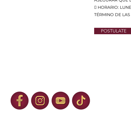
ASEGURAR QUE L
 HORARIO: LUN
TÉRMINO DE LAS
POSTULATE
H. Ayuntamiento de Ixtapaluca 2025 – 
C. Municipio Libre No. 1, Col. Centro, Ixtapaluca, Estado de México.
NÚMEROS DE EMERGENCIA: