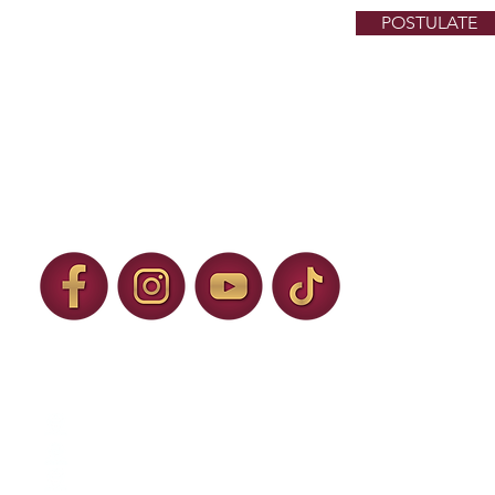
POSTULATE
H. Ayuntamiento de Ixtapaluca 2025 – 
C. Municipio Libre No. 1, Col. Centro, Ixtapaluca, Estado de México.
NÚMEROS DE EMERGENCIA:
Seguridad Pública – (
55) 5972-996
8
Bomberos Ixtapaluca – (
55) 5974-4848
Protección Civil Ixtapaluca – (
55) 5974-3621