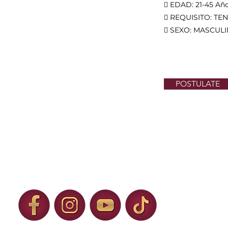
 EDAD: 21-45 Añ
 REQUISITO: TE
 SEXO: MASCUL
POSTULATE
H. Ayuntamiento de Ixtapaluca 2025 – 
C. Municipio Libre No. 1, Col. Centro, Ixtapaluca, Estado de México.