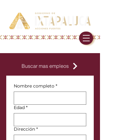
Buscar mas empleos
Nombre completo
*
Edad
*
Dirección
*