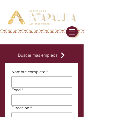
Buscar mas empleos
Nombre completo
*
Edad
*
Dirección
*