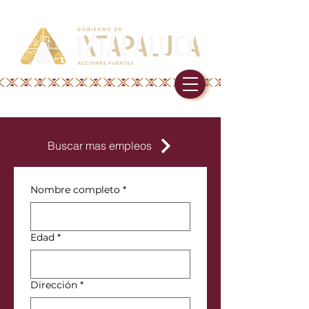
Buscar mas empleos
Nombre completo
*
Edad
*
Dirección
*