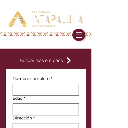
Buscar mas empleos
Nombre completo
*
Edad
*
Dirección
*