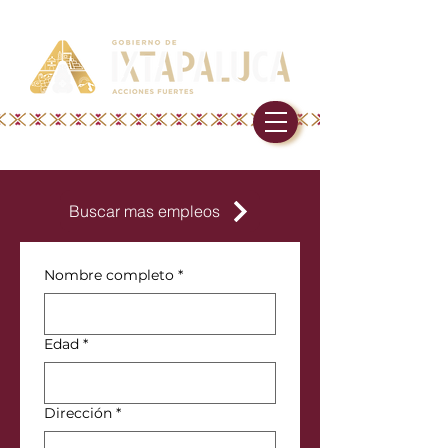
Buscar mas empleos
Nombre completo
*
Edad
*
Dirección
*