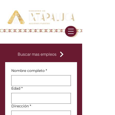
Buscar mas empleos
Nombre completo
*
Edad
*
Dirección
*