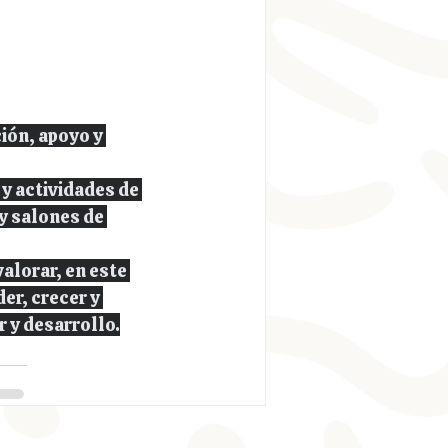
ión, apoyo y 
 y actividades de 
y salones de 
alorar, en este 
r, crecer y 
 y desarrollo.