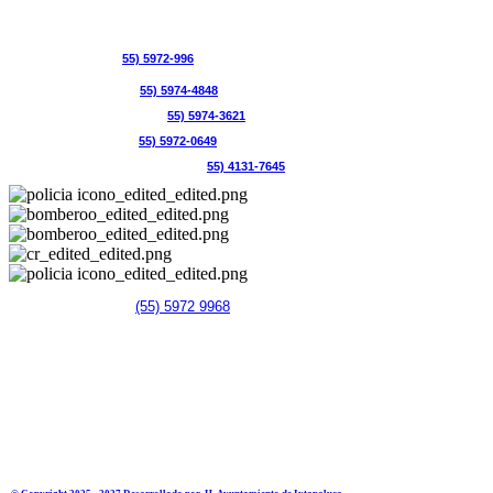
NÚMEROS DE EMERGENCIA:
Seguridad Pública – (
55) 5972-996
8
Bomberos Ixtapaluca – (
55) 5974-4848
Protección Civil Ixtapaluca – (
55) 5974-3621
Cruz Roja Ixtapaluca – (
55) 5972-0649
Policía Estatal / Región Ixtapaluca – (
55) 4131-7645
Seguridad pública -
(55) 5972 9968
Bomberos Ixtapaluca - (55) 5974 4848
Protección civil Ixtapaluca - (55) 5974 3621
Cruz Roja Ixtapaluca - (55) 5972 0649
Policía estatal / Región Ixtapaluca -
(55) 4131 7645