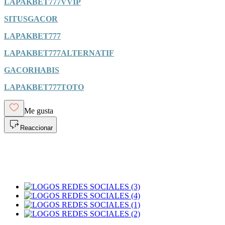
LAPAKBET777VVIP
SITUSGACOR
LAPAKBET777
LAPAKBET777ALTERNATIF
GACORHABIS
LAPAKBET777TOTO
Me gusta
Reaccionar
H. Ayuntamiento de Ixtapaluca 2025 –
2027
C. Municipio Libre No. 1, Col. Centro, Ixtapaluca,
Estado de México.