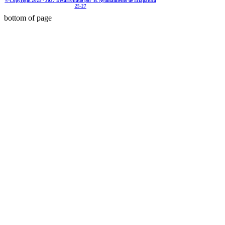
© Copyright 2025 - 2027 Desarrollado por H. Ayuntamiento de Ixtapaluca
25-27
bottom of page