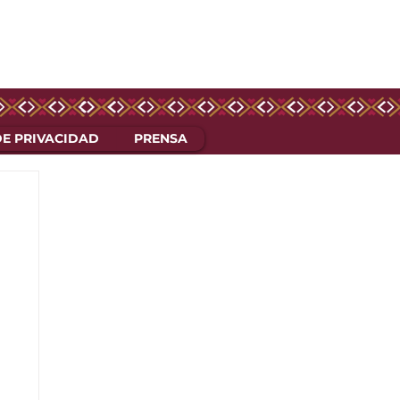
DE PRIVACIDAD
PRENSA