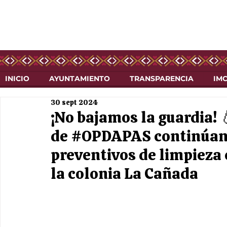
INICIO
AYUNTAMIENTO
TRANSPARENCIA
IM
30 sept 2024
¡No bajamos la guardia! 
de #OPDAPAS continúan 
preventivos de limpieza 
la colonia La Cañada