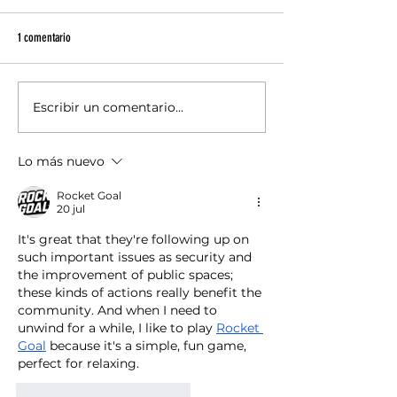
1 comentario
Escribir un comentario...
Con el compromiso de mejorar la
Ixtapaluca se sumó a l
calidad de vida de las familias
la estrategia estatal “T
ixtapaluquenses, el presidente
Justicia”, una iniciati
Lo más nuevo
municipal Felipe Arvizu
garantizar los derecho
niños y adolescentes,
Rocket Goal
principalmente en zon
20 jul
It's great that they're following up on 
such important issues as security and 
the improvement of public spaces; 
these kinds of actions really benefit the 
community. And when I need to 
unwind for a while, I like to play 
Rocket 
Goal
 because it's a simple, fun game, 
perfect for relaxing.
Me gusta
Reaccionar