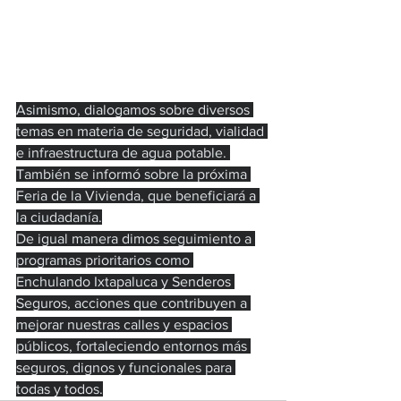
Asimismo, dialogamos sobre diversos 
temas en materia de seguridad, vialidad 
e infraestructura de agua potable. 
También se informó sobre la próxima 
Feria de la Vivienda, que beneficiará a 
la ciudadanía.
De igual manera dimos seguimiento a 
programas prioritarios como 
Enchulando Ixtapaluca y Senderos 
Seguros, acciones que contribuyen a 
mejorar nuestras calles y espacios 
públicos, fortaleciendo entornos más 
seguros, dignos y funcionales para 
todas y todos.