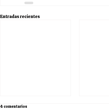
Entradas recientes
4 comentarios