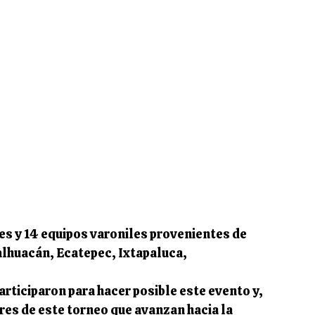
es y 14 equipos varoniles provenientes de 
lhuacán, Ecatepec, Ixtapaluca, 
ticiparon para hacer posible este evento y, 
res de este torneo que avanzan hacia la 