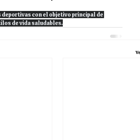
eportivas con el objetivo principal de 
tilos de vida saludables.
V