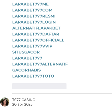
LAPAKBET777ME
LAPAKBET777COM
LAPAKBET777RESMI
LAPAKBET777LOGIN
ALTERNATIFLAPAKBET
LAPAKBET777DAFTAR
LAPAKBET777OFFICIALL
LAPAKBET777VVIP
SITUSGACOR
LAPAKBET777
LAPAKBET777ALTERNATIF
GACORHABIS
LAPAKBET777TOTO
Me gusta
Reaccionar
TS77 CASINO
20 abr 2025