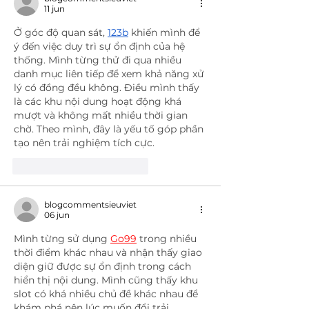
11 jun
Ở góc độ quan sát, 
123b
 khiến mình để 
ý đến việc duy trì sự ổn định của hệ 
thống. Mình từng thử đi qua nhiều 
danh mục liên tiếp để xem khả năng xử 
lý có đồng đều không. Điều mình thấy 
là các khu nội dung hoạt động khá 
mượt và không mất nhiều thời gian 
chờ. Theo mình, đây là yếu tố góp phần 
tạo nên trải nghiệm tích cực.
Me gusta
Reaccionar
blogcommentsieuviet
06 jun
Mình từng sử dụng 
Go99
 trong nhiều 
thời điểm khác nhau và nhận thấy giao 
diện giữ được sự ổn định trong cách 
hiển thị nội dung. Mình cũng thấy khu 
slot có khá nhiều chủ đề khác nhau để 
khám phá nên lúc muốn đổi trải 