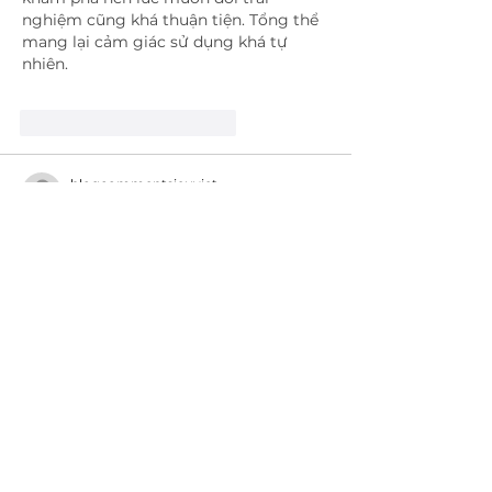
nghiệm cũng khá thuận tiện. Tổng thể 
mang lại cảm giác sử dụng khá tự 
nhiên.
Me gusta
Reaccionar
blogcommentsieuviet
05 jun
Mình thường chú ý đến cách một nền 
tảng tổ chức hệ sinh thái nội dung của 
mình. Trong quá trình tìm hiểu 
Uu88
 , 
điều khiến mình quan tâm là nhiều khu 
vực được xây dựng khá tách biệt nên 
không tạo cảm giác bị chồng chéo. 
Mình cũng để ý phần thể thao được 
hiển thị tương đối trực quan. Với mình, 
điều đó giúp trải nghiệm thuận tiện 
hơn.