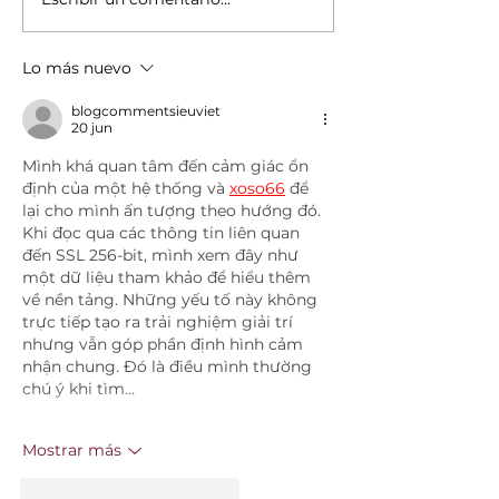
Con el compromiso de mejorar la
Ixtapaluca se sumó a l
calidad de vida de las familias
la estrategia estatal “T
ixtapaluquenses, el presidente
Justicia”, una iniciati
Lo más nuevo
municipal Felipe Arvizu
garantizar los derecho
niños y adolescentes,
blogcommentsieuviet
principalmente en zon
20 jun
Mình khá quan tâm đến cảm giác ổn 
định của một hệ thống và 
xoso66
 để 
lại cho mình ấn tượng theo hướng đó. 
Khi đọc qua các thông tin liên quan 
đến SSL 256-bit, mình xem đây như 
một dữ liệu tham khảo để hiểu thêm 
về nền tảng. Những yếu tố này không 
trực tiếp tạo ra trải nghiệm giải trí 
nhưng vẫn góp phần định hình cảm 
nhận chung. Đó là điều mình thường 
chú ý khi tìm…
Mostrar más
Me gusta
Reaccionar