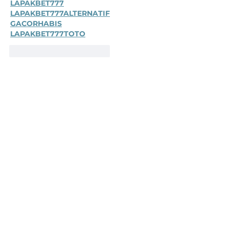
LAPAKBET777
LAPAKBET777ALTERNATIF
GACORHABIS
LAPAKBET777TOTO
Me gusta
Reaccionar
H. Ayuntamiento de Ixtapaluca
2025 – 2027
C. Municipio Libre No. 1, Col. Centro, Ixtapaluca,