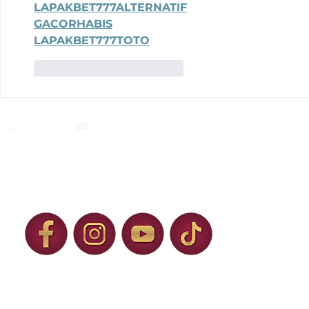
LAPAKBET777ALTERNATIF
GACORHABIS
LAPAKBET777TOTO
Me gusta
Reaccionar
H. Ayuntamiento de Ixtapaluca 2025 – 
C. Municipio Libre No. 1, Col. Centro, Ixtapaluca, Estado de México.
NÚMEROS DE EMERGENCIA: