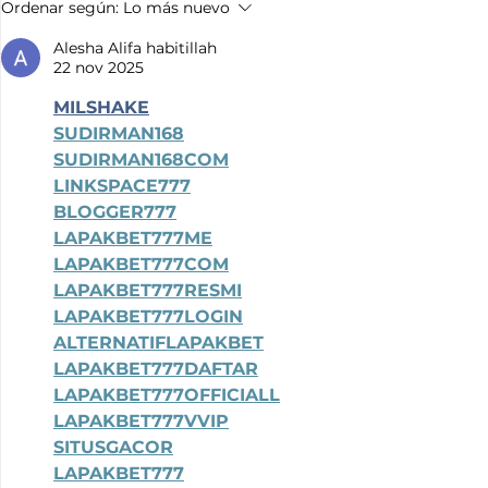
El día de hoy dimos inicio a
Con el com
Ordenar según:
Lo más nuevo
la Jornada Nacional de
mejorar la 
Alesha Alifa habitillah
Vacunación Antirrábica en
de las fami
22 nov 2025
el Kiosco Municipal, donde
ixtapaluque
aplicamos las primeras 270
presidente 
MILSHAKE
vacunas a nuestros perritos
Arvizu
SUDIRMAN168
y gatitos, protegiendo su
SUDIRMAN168COM
salud y la de
LINKSPACE777
BLOGGER777
LAPAKBET777ME
LAPAKBET777COM
LAPAKBET777RESMI
LAPAKBET777LOGIN
ALTERNATIFLAPAKBET
LAPAKBET777DAFTAR
LAPAKBET777OFFICIALL
LAPAKBET777VVIP
SITUSGACOR
LAPAKBET777