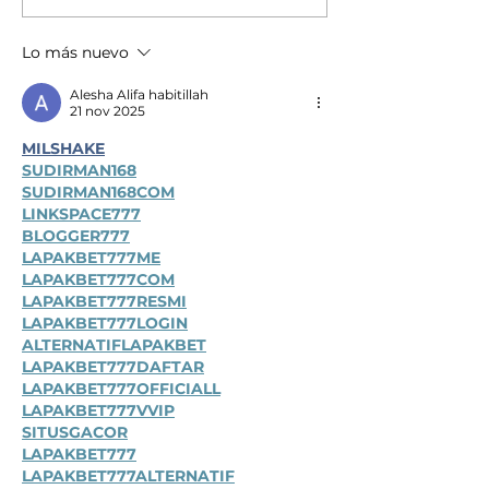
calidad de vida de las familias
la estrategia estatal “T
ixtapaluquenses, el presidente
Justicia”, una iniciati
Lo más nuevo
municipal Felipe Arvizu
garantizar los derecho
niños y adolescentes,
Alesha Alifa habitillah
principalmente en zon
21 nov 2025
MILSHAKE
SUDIRMAN168
SUDIRMAN168COM
LINKSPACE777
BLOGGER777
LAPAKBET777ME
LAPAKBET777COM
LAPAKBET777RESMI
LAPAKBET777LOGIN
ALTERNATIFLAPAKBET
LAPAKBET777DAFTAR
LAPAKBET777OFFICIALL
LAPAKBET777VVIP
SITUSGACOR
LAPAKBET777
LAPAKBET777ALTERNATIF