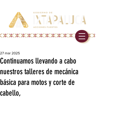
27 mar 2025
Continuamos llevando a cabo
nuestros talleres de mecánica
básica para motos y corte de
cabello,