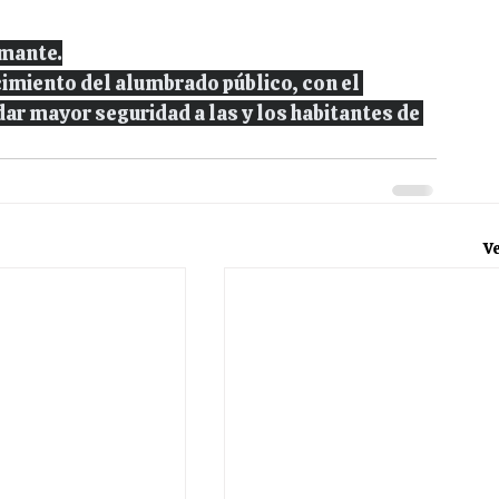
amante.
imiento del alumbrado público, con el 
dar mayor seguridad a las y los habitantes de 
V