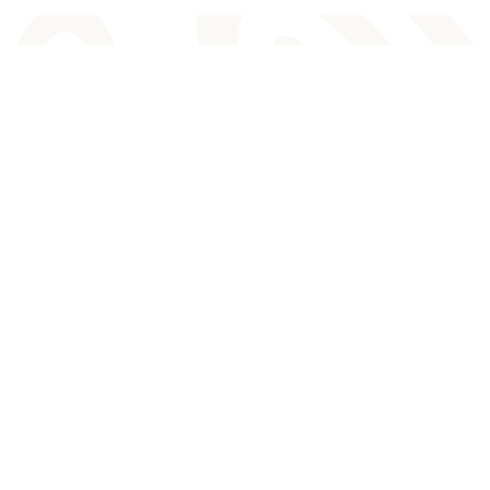
2027
7645