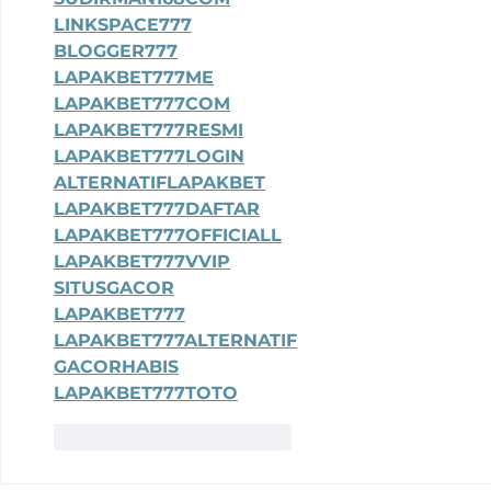
salud y la de
LINKSPACE777
BLOGGER777
LAPAKBET777ME
LAPAKBET777COM
LAPAKBET777RESMI
LAPAKBET777LOGIN
ALTERNATIFLAPAKBET
LAPAKBET777DAFTAR
LAPAKBET777OFFICIALL
LAPAKBET777VVIP
SITUSGACOR
LAPAKBET777
LAPAKBET777ALTERNATIF
GACORHABIS
LAPAKBET777TOTO
Me gusta
Reaccionar