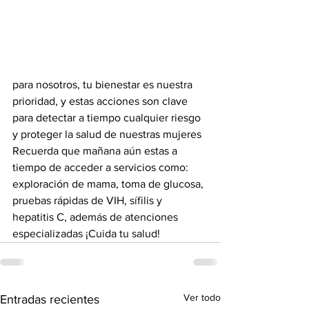
para nosotros, tu bienestar es nuestra 
prioridad, y estas acciones son clave 
para detectar a tiempo cualquier riesgo 
y proteger la salud de nuestras mujeres
Recuerda que mañana aún estas a 
tiempo de acceder a servicios como: 
exploración de mama, toma de glucosa, 
pruebas rápidas de VIH, 
sífilis y 
hepatitis C, además de atenciones 
especializadas ¡Cuida tu salud!
Ver todo
Entradas recientes