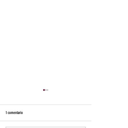
1 comentario