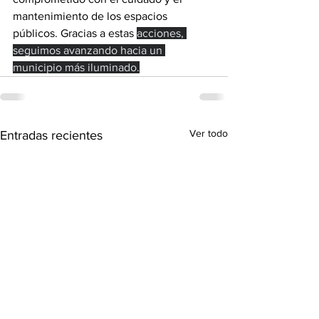
mantenimiento de los espacios 
públicos. Gracias a estas 
acciones, 
seguimos avanzando hacia un 
municipio más iluminado.
Ver todo
Entradas recientes